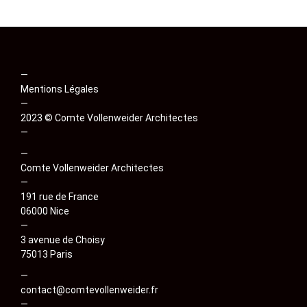
v
i
g
—
a
Mentions Légales
—
t
2023 © Comte Vollenweider Architectes
—
i
—
o
Comte Vollenweider Architectes
—
n
191 rue de France
06000 Nice
d
—
3 avenue de Choisy
e
75013 Paris
l
—
contact@comtevollenweider.fr
—