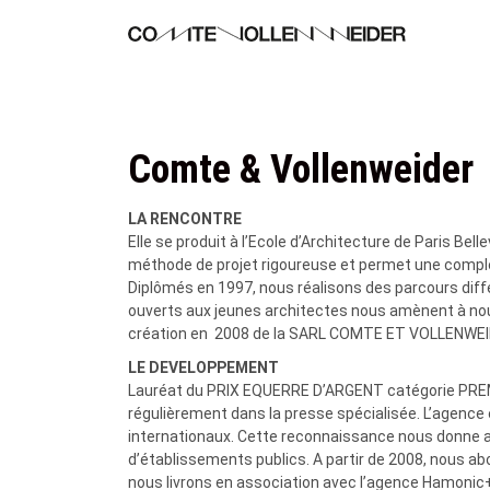
A
l
l
e
r
a
u
Comte & Vollenweider
c
o
n
LA RENCONTRE
t
Elle se produit à l’Ecole d’Architecture de Paris Bel
e
méthode de projet rigoureuse et permet une comp
n
Diplômés en 1997, nous réalisons des parcours diffé
u
ouverts aux jeunes architectes nous amènent à nous
p
création en
2008 de la SARL COMTE ET VOLLENWEI
r
LE DEVELOPPEMENT
i
Lauréat du PRIX EQUERRE D’ARGENT catégorie PREMI
n
régulièrement dans la presse spécialisée. L’agence
c
internationaux. Cette reconnaissance nous donne a
i
d’établissements publics. A partir de 2008, nous abo
p
nous livrons en association avec l’agence Hamoni