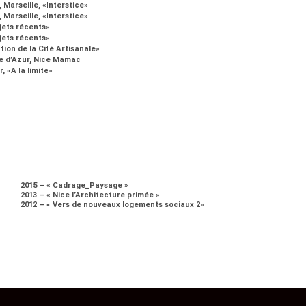
 Marseille, «Interstice»
 Marseille, «Interstice»
ojets récents»
ojets récents»
tion de la Cité Artisanale»
te d’Azur, Nice Mamac
, «A la limite»
2015 – « Cadrage_Paysage »
2013 – « Nice l’Architecture primée »
2012 – « Vers de nouveaux logements sociaux 2»