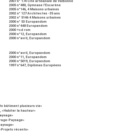
2007 n° 174 Cité artisanale de Valbonne
2005 n°480, Gymnase l’Escarène
2005 n°146, 4 Maisons urbaines
2002 n° 127 Architectes -35 ans
2002 n° 5146 4 Maisons urbaines
2000 n° 53 Europandom
2000 n°448 Europandom
2000 +cd rom
2000 n°12, Europandom
2000 n°avril, Europandom
2000 n°avril, Europandom
2000 n°11, Europandom
2000 n°5019, Europandom
1997 n°647, Diplômes Européens
Un bâtiment plusieurs vie»
s, «Habiter la hauteur»
-Paysage»
adrage-Paysage»
-Paysage»
 «Projets récents»