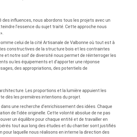
ité des influences, nous abordons tous les projets avec un
tteindre l’essence du sujet traité. Cette approche nous
».
comme celui de la cité Artisanale de Valbonne où tout est à
mites constructives de la structure bois et les contraintes
re et notre soif de diversité nous permet de réinterroger les
ents ou les équipements et d’apporter une réponse
usages, des appropriations, des potentiels de
rchitecture. Les proportions et la lumière appuient les
te dès les premières intentions du projet.
re dans une recherche d’enrichissement des idées. Chaque
tion de l’idée originelle. Cette volonté absolue de ne pas
er un équilibre pour chaque entité et de travailler en
pérés tout aux long des études et du chantier sont justifiés
on pour laquelle nous réalisons en interne la direction des