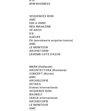
A10
BFM BUSINESS
SEQUENCES BOIS
AMC
EXE A VIVRE
NDA MAGAZINE
OF ARCH
D’A
AGELIFE
EA (envoluente arquitectonica)
AMC
LE MONITEUR
ARCHISTORM
L’AVENIR COTE D’AZUR
MARK (Hollande)
ARCHITECTURA (Romania)
CONCEPT (Koréa)
AMC
ARCHISCOPIE
DETAILS
Domus international
SEQUENCE BOIS
BAUWELT
L’ARCA international
ARCHISCOPIE
LE MONITEUR
AMC