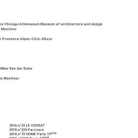
, The Chicago Athenaeum Museum of architecture and design
u Moniteur
ion Provence-Alpes-Côte-d’Azur
n Mies Van der Rohe
du Moniteur.
2016 n°23 LE CEDRAT
2015 n°235 Parcours
ème
2015 n°72 HOME Paris 13
ème