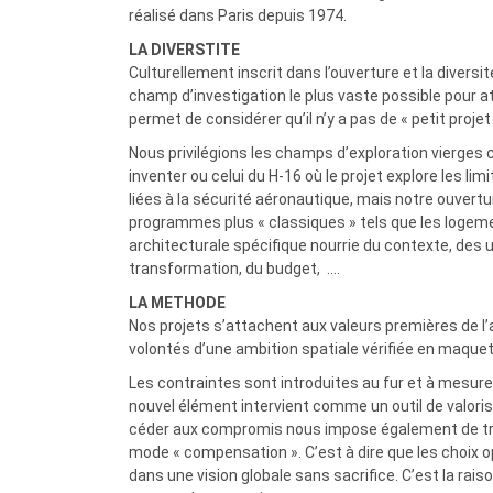
a
réalisé dans Paris depuis 1974.
l
LA DIVERSTITE
Culturellement inscrit dans l’ouverture et la divers
champ d’investigation le plus vaste possible pour a
permet de considérer qu’il n’y a pas de « petit projet 
Nous privilégions les champs d’exploration vierges 
inventer ou celui du H-16 où le projet explore les li
liées à la sécurité aéronautique, mais notre ouvertu
programmes plus « classiques » tels que les logem
architecturale spécifique nourrie du contexte, des 
transformation, du budget,
….
LA METHODE
Nos projets s’attachent aux valeurs premières de l’a
volontés d’une ambition spatiale vérifiée en maquet
Les contraintes sont introduites au fur et à mesu
nouvel élément intervient comme un outil de valorisa
céder aux compromis nous impose également de trouv
mode « compensation ». C’est à dire que les choix o
dans une vision globale sans sacrifice. C’est la rais