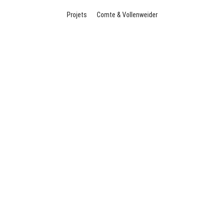
Projets
Comte & Vollenweider