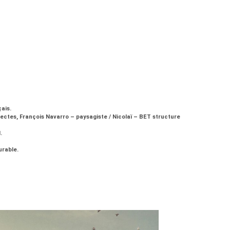
ais.
ectes, François Navarro – paysagiste / Nicolaï – BET structure
.
rable.