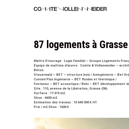
A
l
l
e
r
a
u
87 logements à Grasse
c
o
n
Maître D’ouvrage : Logis Familial – Groupe Logements Franç
t
Équipe de maîtrise d’œuvre : Comte & Vollenweider – archit
e
Béton.
n
Steuerwald – BET – structure bois / Aeingénierie – Bet Vrd
Conseil Plus Ingénierie – BET fluides et thermique /
u
Fontanez – BET acoustique / Behi – BET développement du
p
Site : 110, avenue de la Libération, Grasse (06).
r
Surface : 17 415 m2.
Shon : 6650 m2.
i
Estimation des travaux : 10 640 000 € HT.
n
Prix / m2 Shon : 1600 €
c
i
p