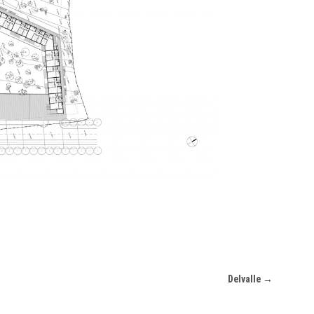
Delvalle
→