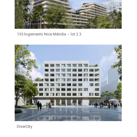
135 logements Nice Méridia – lot 2.3
DiverCity